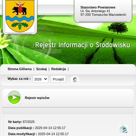
Starostwo Powiatowe
Ul. Św. Antoniego 41
97-200 Tomaszów Mazowiecki
Strona Główna
|
Szukaj
|
Redakcja
|
Wykaz za rok :
Rejestr wpisów
Nr karty:
87/2025
Data publikacji :
2025-04-14 12:55:17
Data modyfikacji :
2025-04-14 12:55:17