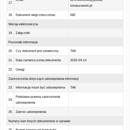
17.
tomaszowski.pl
18.
Dokument uległ zniszczeniu
NIE
Wersja elektroniczna
19.
Załączniki
Pozostałe informacje
20.
Czy dokument jest ostateczny
TAK
21.
Data zamieszczenia dokumentu
2025-04-14
22.
Uwagi
Zastrzerzenia dotyczące udostepniania informacji
23.
Informacja może być udostepniona
TAK
Podstawa prawna zastrzeżenia
24.
udostepnienia
25.
Zakres udostepnienia
Numery kart innych dokumentow w sprawie
26.
Numer sprawy (nr karty/rok)