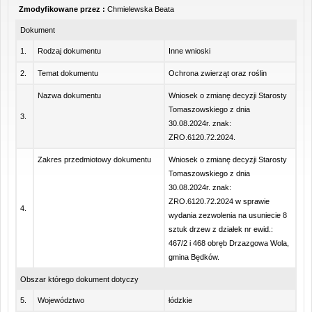
Zmodyfikowane przez :
Chmielewska Beata
Dokument
1.
Rodzaj dokumentu
Inne wnioski
2.
Temat dokumentu
Ochrona zwierząt oraz roślin
Nazwa dokumentu
Wniosek o zmianę decyzji Starosty
Tomaszowskiego z dnia
3.
30.08.2024r. znak:
ZRO.6120.72.2024.
Zakres przedmiotowy dokumentu
Wniosek o zmianę decyzji Starosty
Tomaszowskiego z dnia
30.08.2024r. znak:
ZRO.6120.72.2024 w sprawie
4.
wydania zezwolenia na usuniecie 8
sztuk drzew z działek nr ewid.:
467/2 i 468 obręb Drzazgowa Wola,
gmina Będków.
Obszar którego dokument dotyczy
5.
Województwo
łódzkie