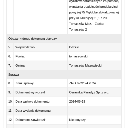
wyrobów ceramicznych za pomocą
wypalania o zdolności produkcyjnej
powyżej 75 Mg/dobę zlokalizowanej
przy ul. Milenijnej 21, 97-200
Tomaszów Maz. - Zakład
Tomaszów 2
Obszar którego dokument dotyczy
5.
Województwo
łódzkie
6.
Powiat
tomaszowski
7.
Gmina
Tomaszów Mazowiecki
Sprawa
8.
Znak sprawy
ZRO.6222.24.2024
9.
Dokument wytworzył
Ceramika Paradyż Sp. z o.o.
10.
Data wpływu dokumentu
2024-08-19
11.
Data wydania dokumentu
12.
Dokument zatwierdził
Nie dotyczy