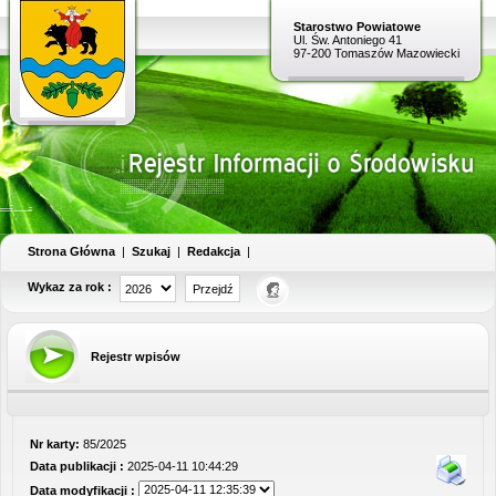
Starostwo Powiatowe
Ul. Św. Antoniego 41
97-200 Tomaszów Mazowiecki
Strona Główna
|
Szukaj
|
Redakcja
|
Wykaz za rok :
Rejestr wpisów
Nr karty:
85/2025
Data publikacji :
2025-04-11 10:44:29
Data modyfikacji :