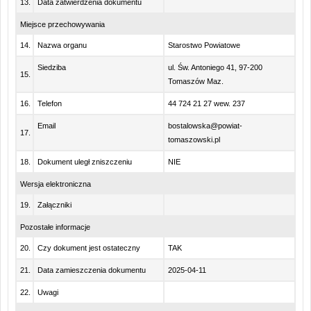
13.
Data zatwierdzenia dokumentu
Miejsce przechowywania
14.
Nazwa organu
Starostwo Powiatowe
Siedziba
ul. Św. Antoniego 41, 97-200
15.
Tomaszów Maz.
16.
Telefon
44 724 21 27 wew. 237
Email
bostalowska@powiat-
17.
tomaszowski.pl
18.
Dokument uległ zniszczeniu
NIE
Wersja elektroniczna
19.
Załączniki
Pozostałe informacje
20.
Czy dokument jest ostateczny
TAK
21.
Data zamieszczenia dokumentu
2025-04-11
22.
Uwagi