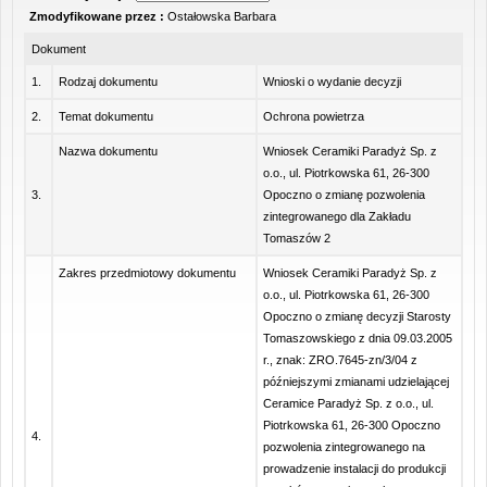
Zmodyfikowane przez :
Ostałowska Barbara
Dokument
1.
Rodzaj dokumentu
Wnioski o wydanie decyzji
2.
Temat dokumentu
Ochrona powietrza
Nazwa dokumentu
Wniosek Ceramiki Paradyż Sp. z
o.o., ul. Piotrkowska 61, 26-300
3.
Opoczno o zmianę pozwolenia
zintegrowanego dla Zakładu
Tomaszów 2
Zakres przedmiotowy dokumentu
Wniosek Ceramiki Paradyż Sp. z
o.o., ul. Piotrkowska 61, 26-300
Opoczno o zmianę decyzji Starosty
Tomaszowskiego z dnia 09.03.2005
r., znak: ZRO.7645-zn/3/04 z
późniejszymi zmianami udzielającej
Ceramice Paradyż Sp. z o.o., ul.
Piotrkowska 61, 26-300 Opoczno
4.
pozwolenia zintegrowanego na
prowadzenie instalacji do produkcji