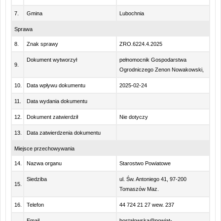
7.
Gmina
Lubochnia
Sprawa
8.
Znak sprawy
ZRO.6224.4.2025
Dokument wytworzył
pełnomocnik Gospodarstwa
9.
Ogrodniczego Zenon Nowakowski,
10.
Data wpływu dokumentu
2025-02-24
11.
Data wydania dokumentu
12.
Dokument zatwierdził
Nie dotyczy
13.
Data zatwierdzenia dokumentu
Miejsce przechowywania
14.
Nazwa organu
Starostwo Powiatowe
Siedziba
ul. Św. Antoniego 41, 97-200
15.
Tomaszów Maz.
16.
Telefon
44 724 21 27 wew. 237
Email
bostalowska@powiat-