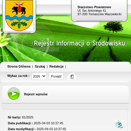
Starostwo Powiatowe
Ul. Św. Antoniego 41
97-200 Tomaszów Mazowiecki
Strona Główna
|
Szukaj
|
Redakcja
|
Wykaz za rok :
Rejestr wpisów
Nr karty:
81/2025
Data publikacji :
2025-04-03 10:37:45
Data modyfikacji :
2025-04-03 10:37:45