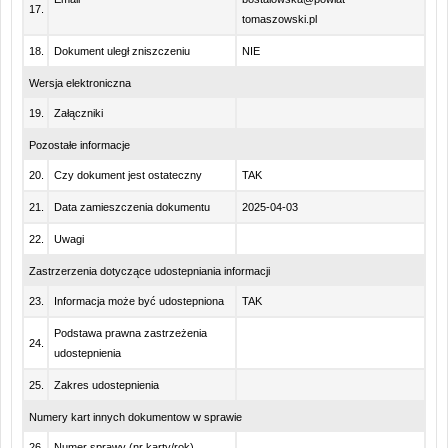
17.
tomaszowski.pl
18.
Dokument uległ zniszczeniu
NIE
Wersja elektroniczna
19.
Załączniki
Pozostałe informacje
20.
Czy dokument jest ostateczny
TAK
21.
Data zamieszczenia dokumentu
2025-04-03
22.
Uwagi
Zastrzerzenia dotyczące udostepniania informacji
23.
Informacja może być udostepniona
TAK
Podstawa prawna zastrzeżenia
24.
udostepnienia
25.
Zakres udostepnienia
Numery kart innych dokumentow w sprawie
26.
Numer sprawy (nr karty/rok)