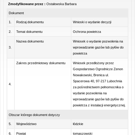
Zmodyfikowane przez :
Ostałowska Barbara
Dokument
1.
Rodzaj dokumentu
Wnioski o wydanie decyzji
2.
Temat dokumentu
Ochrona powietrza
Nazwa dokumentu
Wniosek o wydanie pozwolenia na
3.
wprowadzanie gazów lub pyłów do
powietrza
Zakres przedmiotowy dokumentu
Wniosek przedłożony przez
Gospodarstwo Ogrodnicze Zenon
Nowakowski, Brenica ul.
Spacerowa 40, 97-217 Lubochnia
4.
za pośrednictwem pełnomocnika o
wydanie pozwolenia na
wprowadzanie gazów lub pyłów do
powietrza z instalacji energetycznej.
Obszar którego dokument dotyczy
5.
Województwo
łódzkie
6.
Powiat
tomaszowski