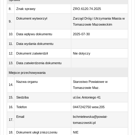
8.
Znak sprawy
ZRO.6120.74.2025
Dokument wytworzył
Zarząd Dróg i Utrzymania Miasta w
9.
Tomaszowie Mazowieckim
10.
Data wpływu dokumentu
2025-07-30
11.
Data wydania dokumentu
12.
Dokument zatwierdził
Nie dotyczy
13.
Data zatwierdzenia dokumentu
Miejsce przechowywania
Nazwa organu
Starostwo Powiatowe w
14.
Tomaszowie Maz.
15.
Siedziba
ul.św. Antoniego 41
16.
Telefon
0447242750 wew.205
Email
bchmielewska@powiat-
17.
tomaszowski.pl
18.
Dokument uległ zniszczeniu
NIE