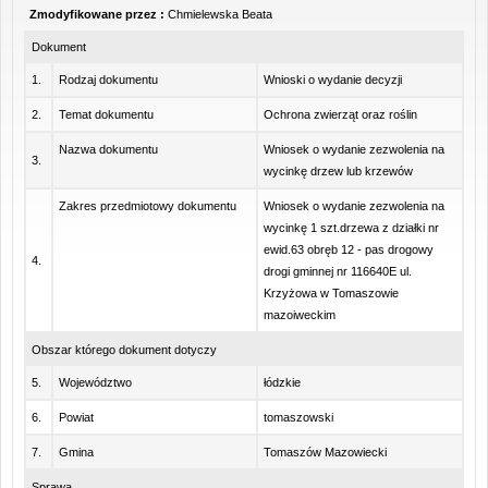
Zmodyfikowane przez :
Chmielewska Beata
Dokument
1.
Rodzaj dokumentu
Wnioski o wydanie decyzji
2.
Temat dokumentu
Ochrona zwierząt oraz roślin
Nazwa dokumentu
Wniosek o wydanie zezwolenia na
3.
wycinkę drzew lub krzewów
Zakres przedmiotowy dokumentu
Wniosek o wydanie zezwolenia na
wycinkę 1 szt.drzewa z działki nr
ewid.63 obręb 12 - pas drogowy
4.
drogi gminnej nr 116640E ul.
Krzyżowa w Tomaszowie
mazoiweckim
Obszar którego dokument dotyczy
5.
Województwo
łódzkie
6.
Powiat
tomaszowski
7.
Gmina
Tomaszów Mazowiecki
Sprawa