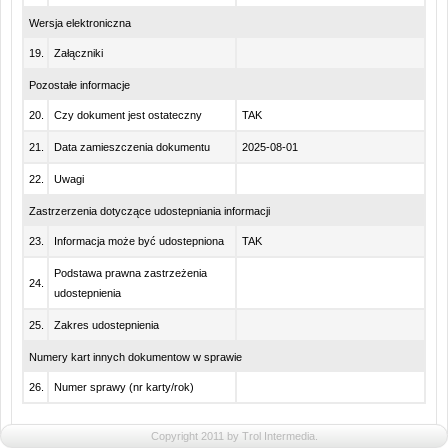
Wersja elektroniczna
19.
Załączniki
Pozostałe informacje
20.
Czy dokument jest ostateczny
TAK
21.
Data zamieszczenia dokumentu
2025-08-01
22.
Uwagi
Zastrzerzenia dotyczące udostepniania informacji
23.
Informacja może być udostepniona
TAK
Podstawa prawna zastrzeżenia
24.
udostepnienia
25.
Zakres udostepnienia
Numery kart innych dokumentow w sprawie
26.
Numer sprawy (nr karty/rok)
Copyright 2011 by Trol Intermedia.