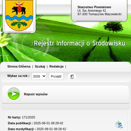
Starostwo Powiatowe
Ul. Św. Antoniego 41
97-200 Tomaszów Mazowiecki
Strona Główna
|
Szukaj
|
Redakcja
|
Wykaz za rok :
Rejestr wpisów
Nr karty:
171/2025
Data publikacji :
2025-08-01 08:28:42
Data modyfikacji :
2025-08-01 08:28:42